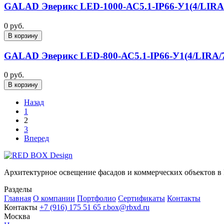
GALAD Эверикс LED-1000-АС5.1-IP66-У1(4/LIRA
0 руб.
В корзину
GALAD Эверикс LED-800-АС5.1-IP66-У1(4/LIRA/
0 руб.
В корзину
Назад
1
2
3
Вперед
Архитектурное освещение фасадов и коммерческих объектов в
Разделы
Главная
О компании
Портфолио
Сертификаты
Контакты
Контакты
+7 (916) 175 51 65
r.box@rbxd.ru
Москва