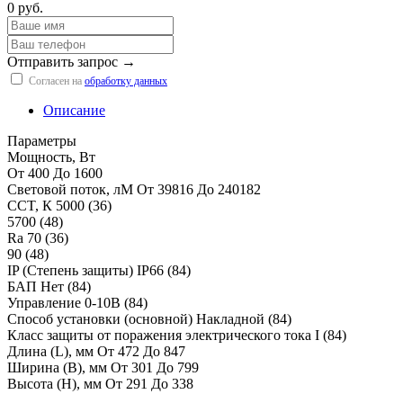
0 руб.
Отправить запрос →
Согласен на
обработку данных
Описание
Параметры
Мощность, Вт
От 400 До 1600
Световой поток, лМ От 39816 До 240182
CCT, К 5000 (36)
5700 (48)
Ra 70 (36)
90 (48)
IP (Степень защиты) IP66 (84)
БАП Нет (84)
Управление 0-10В (84)
Способ установки (основной) Накладной (84)
Класс защиты от поражения электрического тока I (84)
Длина (L), мм От 472 До 847
Ширина (B), мм От 301 До 799
Высота (H), мм От 291 До 338