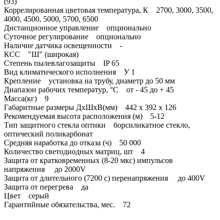
(93)
Коррелированная цветовая температура, К 2700, 3000, 3500,
4000, 4500, 5000, 5700, 6500
Дистанционное управление опционально
Суточное регулирование опционально
Наличие датчика освещенности -
КСС "Ш" (широкая)
Степень пылевлагозащиты IP 65
Вид климатического исполнения У 1
Крепление установка на трубу, диаметр до 50 мм
Диапазон рабочих температур, °С от - 45 до + 45
Масса(кг) 9
Габаритные размеры ДхШхВ(мм) 442 х 392 х 126
Рекомендуемая высота расположения (м) 5-12
Тип защитного стекла оптики борсиликатное стекло,
оптический поликарбонат
Средняя наработка до отказа (ч) 50 000
Количество светодиодных матриц, шт 4
Защита от кратковременных (8-20 мкс) импульсов
напряжения до 2000V
Защита от длительного (7200 с) перенапряжения до 400V
Защита от перегрева да
Цвет серый
Гарантийные обязательства, мес. 72