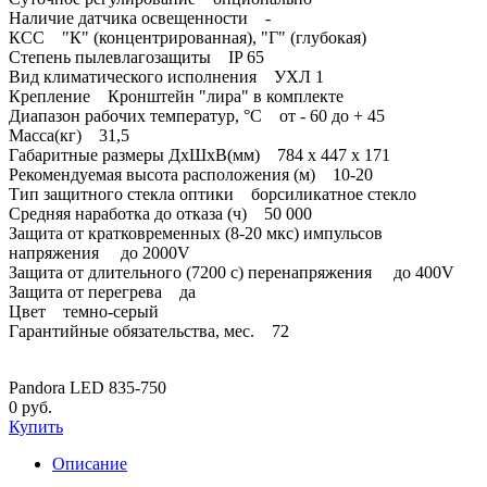
Наличие датчика освещенности -
КСС "К" (концентрированная), "Г" (глубокая)
Степень пылевлагозащиты IP 65
Вид климатического исполнения УХЛ 1
Крепление Кронштейн "лира" в комплекте
Диапазон рабочих температур, °С от - 60 до + 45
Масса(кг) 31,5
Габаритные размеры ДхШхВ(мм) 784 х 447 х 171
Рекомендуемая высота расположения (м) 10-20
Тип защитного стекла оптики борсиликатное стекло
Средняя наработка до отказа (ч) 50 000
Защита от кратковременных (8-20 мкс) импульсов
напряжения до 2000V
Защита от длительного (7200 с) перенапряжения до 400V
Защита от перегрева да
Цвет темно-серый
Гарантийные обязательства, мес. 72
Pandora LED 835-750
0 руб.
Купить
Описание