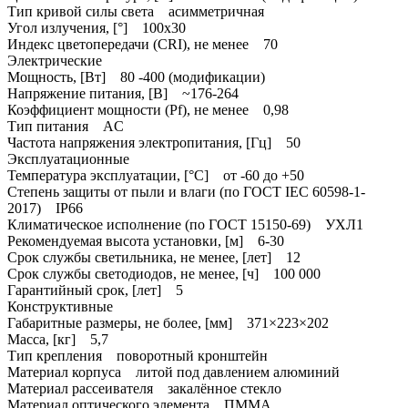
Тип кривой силы света асимметричная
Угол излучения, [°] 100x30
Индекс цветопередачи (CRI), не менее 70
Электрические
Мощность, [Вт] 80 -400 (модификации)
Напряжение питания, [В] ~176-264
Коэффициент мощности (Pf), не менее 0,98
Тип питания AC
Частота напряжения электропитания, [Гц] 50
Эксплуатационные
Температура эксплуатации, [°С] от -60 до +50
Степень защиты от пыли и влаги (по ГОСТ IEC 60598-1-
2017) IP66
Климатическое исполнение (по ГОСТ 15150-69) УХЛ1
Рекомендуемая высота установки, [м] 6-30
Срок службы светильника, не менее, [лет] 12
Срок службы светодиодов, не менее, [ч] 100 000
Гарантийный срок, [лет] 5
Конструктивные
Габаритные размеры, не более, [мм] 371×223×202
Масса, [кг] 5,7
Тип крепления поворотный кронштейн
Материал корпуса литой под давлением алюминий
Материал рассеивателя закалённое стекло
Материал оптического элемента ПММА