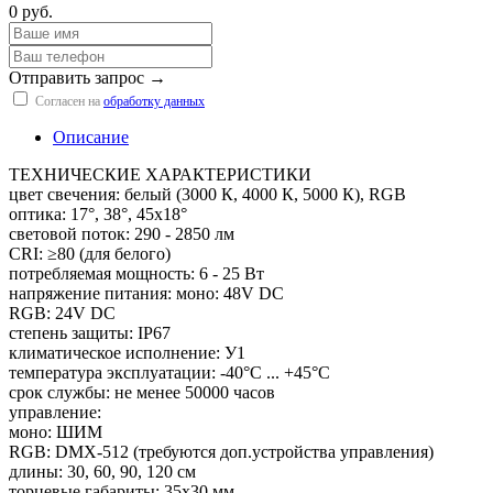
0 руб.
Отправить запрос →
Согласен на
обработку данных
Описание
ТЕХНИЧЕСКИЕ ХАРАКТЕРИСТИКИ
цвет свечения: белый (3000 К, 4000 К, 5000 К), RGB
оптика: 17°, 38°, 45х18°
световой поток: 290 - 2850 лм
CRI: ≥80 (для белого)
потребляемая мощность: 6 - 25 Вт
напряжение питания: моно: 48V DC
RGB: 24V DC
степень защиты: IP67
климатическое исполнение: У1
температура эксплуатации: -40°С ... +45°С
срок службы: не менее 50000 часов
управление:
моно: ШИМ
RGB: DMX-512 (требуются доп.устройства управления)
длины: 30, 60, 90, 120 см
торцевые габариты: 35х30 мм