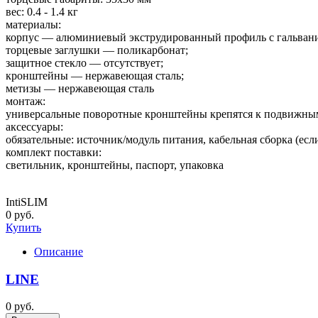
вес: 0.4 - 1.4 кг
материалы:
корпус — алюминиевый экструдированный профиль с гальвани
торцевые заглушки — поликарбонат;
защитное стекло — отсутствует;
кронштейны — нержавеющая сталь;
метизы — нержавеющая сталь
монтаж:
универсальные поворотные кронштейны крепятся к подвижным 
аксессуары:
обязательные: источник/модуль питания, кабельная сборка (есл
комплект поставки:
светильник, кронштейны, паспорт, упаковка
IntiSLIM
0 руб.
Купить
Описание
LINE
0 руб.