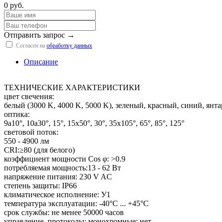
0 руб.
Отправить запрос →
Согласен на
обработку данных
Описание
ТЕХНИЧЕСКИЕ ХАРАКТЕРИСТИКИ
цвет свечения:
белый (3000 K, 4000 K, 5000 K), зеленый, красный, синий, 
оптика:
9a10°, 10а30°, 15°, 15x50°, 30°, 35x105°, 65°, 85°, 125°
световой поток:
550 - 4900 лм
CRI:≥80 (для белого)
коэффициент мощности Cos φ: >0.9
потребляемая мощность:13 - 62 Вт
напряжение питания: 230 V AC
степень защиты: IP66
климатическое исполнение: У1
температура эксплуатации: -40°С ... +45°С
срок службы: не менее 50000 часов
управление, протоколы: монохромные: нет