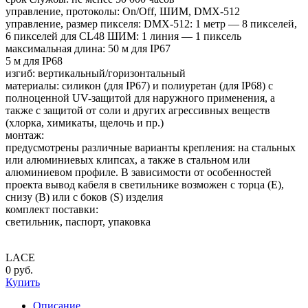
управление, протоколы: On/Off, ШИМ, DMX-512
управление, размер пикселя: DMX-512: 1 метр — 8 пикселей,
6 пикселей для CL48 ШИМ: 1 линия — 1 пиксель
максимальная длина: 50 м для IP67
5 м для IP68
изгиб: вертикальный/горизонтальный
материалы: cиликон (для IP67) и полиуретан (для IP68) с
полноценной UV-защитой для наружного применения, а
также с защитой от соли и других агрессивных веществ
(хлорка, химикаты, щелочь и пр.)
монтаж:
предусмотрены различные варианты крепления: на стальных
или алюминиевых клипсах, а также в стальном или
алюминиевом профиле. В зависимости от особенностей
проекта вывод кабеля в светильнике возможен с торца (E),
снизу (B) или с боков (S) изделия
комплект поставки:
светильник, паспорт, упаковка
LACE
0 руб.
Купить
Описание