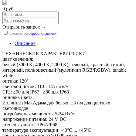
0 руб.
Отправить запрос →
Согласен на
обработку данных
Описание
ТЕХНИЧЕСКИЕ ХАРАКТЕРИСТИКИ
цвет свечения:
белый (3000 K, 4000 K, 5000 K), зеленый, красный, синий,
янтарный, полноцветный (мультичип RGB/RGBW), tunable
white
оптика: 120°
световой поток: 110 - 1457 лм/м
CRI: ≥90 для IP67 ≥80 для IP68
биновка цвета:
2 эллипса МакАдама для белых, ±3 нм для цветных
светодиодов
потребляемая мощность: 5-24 Вт/м
напряжение питания: 24 V DC
степень защиты: IP67/IP68
температура эксплуатации: -40°С ... +45°С
срок службы: не менее 50 000 часов