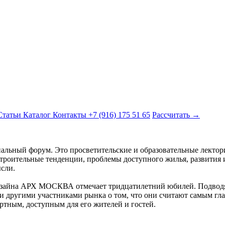
Статьи
Каталог
Контакты
+7 (916) 175 51 65
Рассчитать →
льный форум. Это просветительские и образовательные лектори
троительные тенденции, проблемы доступного жилья, развития 
сли.
изайна АРХ МОСКВА отмечает тридцатилетний юбилей. Подводя 
 другими участниками рынка о том, что они считают самым глав
ортным, доступным для его жителей и гостей.