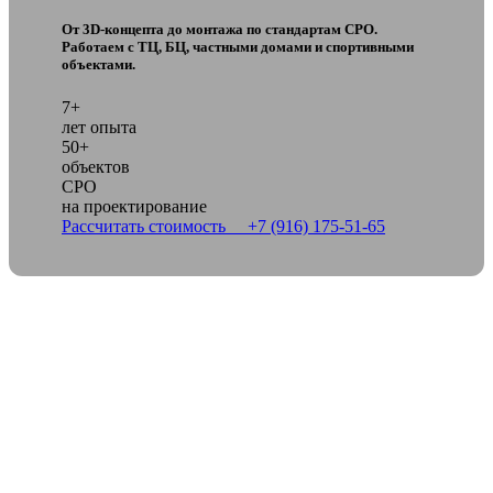
От 3D-концепта до монтажа по стандартам СРО.
Работаем с ТЦ, БЦ, частными домами и спортивными
объектами.
7+
лет опыта
50+
объектов
СРО
на проектирование
Рассчитать стоимость
+7 (916) 175-51-65